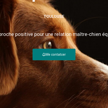
TOULOUSE
roche positive pour une relation maître-chien éq
Me contatcer