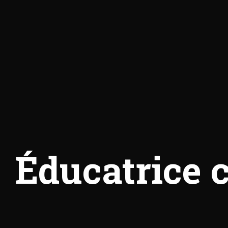
É
ducatrice 